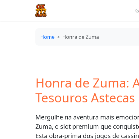
G
Home
Honra de Zuma
Honra de Zuma: A
Tesouros Astecas 
Mergulhe na aventura mais emocion
Zuma, o slot premium que conquist
Esta obra-prima dos jogos de cassi