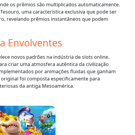
 onde os prêmios são multiplicados automaticamente.
esouro, uma característica exclusiva que pode ser
iro, revelando prêmios instantâneos que podem
ra Envolventes
ece novos padrões na indústria de slots online.
ra criar uma atmosfera autêntica da civilização
 complementados por animações fluidas que ganham
a original foi composta especificamente para
steriosas da antiga Mesoamérica.