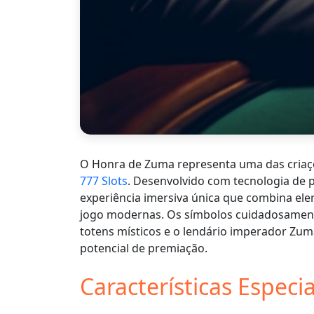
O Honra de Zuma representa uma das criaçõ
777 Slots
. Desenvolvido com tecnologia de p
experiência imersiva única que combina el
jogo modernas. Os símbolos cuidadosamente
totens místicos e o lendário imperador Zum
potencial de premiação.
Características Espec