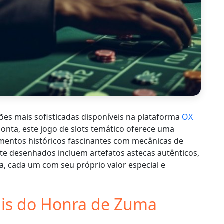
es mais sofisticadas disponíveis na plataforma
OX
onta, este jogo de slots temático oferece uma
ementos históricos fascinantes com mecânicas de
 desenhados incluem artefatos astecas autênticos,
a, cada um com seu próprio valor especial e
iais do Honra de Zuma