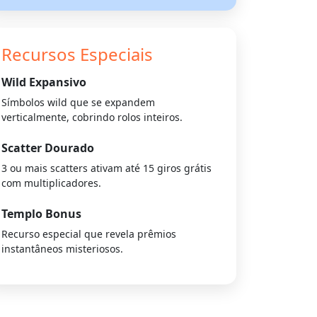
Recursos Especiais
Wild Expansivo
Símbolos wild que se expandem
verticalmente, cobrindo rolos inteiros.
Scatter Dourado
3 ou mais scatters ativam até 15 giros grátis
com multiplicadores.
Templo Bonus
Recurso especial que revela prêmios
instantâneos misteriosos.