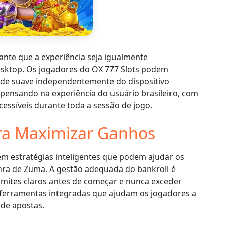
nte que a experiência seja igualmente
esktop. Os jogadores do OX 777 Slots podem
idade suave independentemente do dispositivo
da pensando na experiência do usuário brasileiro, com
cessíveis durante toda a sessão de jogo.
ara Maximizar Ganhos
em estratégias inteligentes que podem ajudar os
ra de Zuma. A gestão adequada do bankroll é
mites claros antes de começar e nunca exceder
 ferramentas integradas que ajudam os jogadores a
 de apostas.